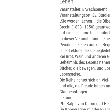
Leben
Veranstalter: Erwachsenenbi
Veranstaltungsort:
Ev. Studi
„Sie werden lachen – die Bibel
Brecht (1898–1956) geantwort
auf eine einsame Insel mitn
In dieser Veranstaltungsreihe
Persönlichkeiten aus der Reg
jener Lektüre, die sie begleite
Bei Brot, Wein und anderen 
Geheimnis des Lesens näher
Bücher, die bewegen, und über
Lebensreise.
Die Reihe richtet sich an Viel
und alle, die Freude haben 
Glaubensfragen.
Leitung:
Pfr. Ralph van Doorn und Hei
(in Kooperation mit der Eva