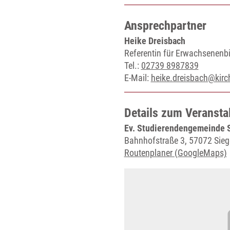
Ansprechpartner
Heike Dreisbach
Referentin für Erwachsenenb
Tel.:
02739 8987839
E-Mail:
heike.dreisbach@kirch
Details zum Veransta
Ev. Studierendengemeinde 
Bahnhofstraße 3, 57072 Sie
Routenplaner (GoogleMaps)