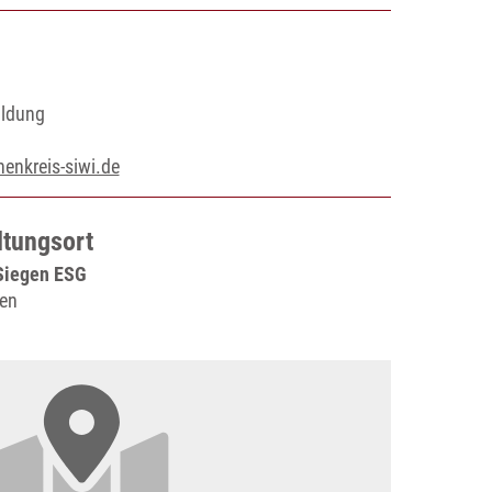
ildung
enkreis-siwi.de
ltungsort
Siegen ESG
gen