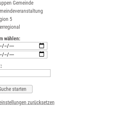
uppen Gemeinde
meindeveranstaltung
gion 5
rregional
m wählen:
:
instellungen zurücksetzen