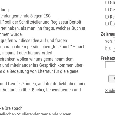
Gr
Ge
ldung
erendengemeinde Siegen ESG
Re
.“ soll der Schriftsteller und Regisseur Bertolt
Übe
et haben, als man ihn fragte, welches Buch er
Zeitrau
ehmen würde.
 greifen wir diese Idee auf und fragen
von
ion nach ihrem persönlichen „Inselbuch“ – nach
bis
t, inspiriert oder herausfordert.
Freitext
Getränken wollen wir uns gemeinsam dem
n und miteinander ins Gespräch kommen über
 die Bedeutung von Literatur für die eigene
- und Gernleser:innen, an Literaturliebhaber:innen
am Austausch über Bücher, Lebensthemen und
Suche
ke Dreisbach
ngelischen Studierendengemeinde Siegen